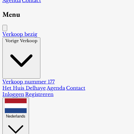
Agenda
Contact
Menu
Verkoop bezig
Vorige Verkoop
Verkoop nummer 177
Het Huis Delhaye
Agenda
Contact
Inloggen
Registreren
Nederlands