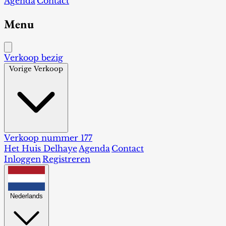
Agenda
Contact
Menu
Verkoop bezig
Vorige Verkoop
Verkoop nummer 177
Het Huis Delhaye
Agenda
Contact
Inloggen
Registreren
Nederlands