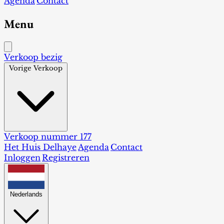
Agenda
Contact
Menu
Verkoop bezig
Vorige Verkoop
Verkoop nummer 177
Het Huis Delhaye
Agenda
Contact
Inloggen
Registreren
Nederlands