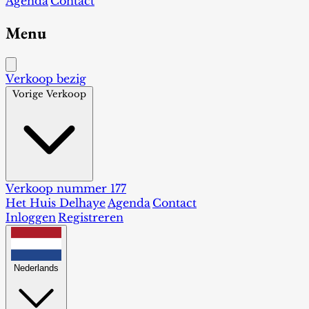
Agenda
Contact
Menu
Verkoop bezig
Vorige Verkoop
Verkoop nummer 177
Het Huis Delhaye
Agenda
Contact
Inloggen
Registreren
Nederlands