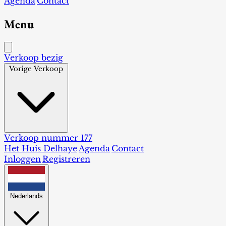
Agenda
Contact
Menu
Verkoop bezig
Vorige Verkoop
Verkoop nummer 177
Het Huis Delhaye
Agenda
Contact
Inloggen
Registreren
Nederlands