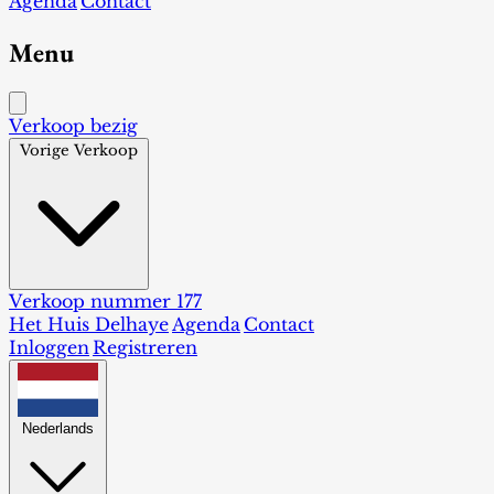
Agenda
Contact
Menu
Verkoop bezig
Vorige Verkoop
Verkoop nummer 177
Het Huis Delhaye
Agenda
Contact
Inloggen
Registreren
Nederlands