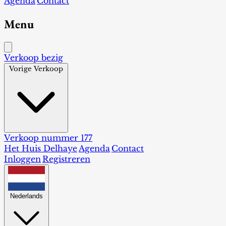
Agenda
Contact
Menu
Verkoop bezig
Vorige Verkoop
Verkoop nummer 177
Het Huis Delhaye
Agenda
Contact
Inloggen
Registreren
Nederlands