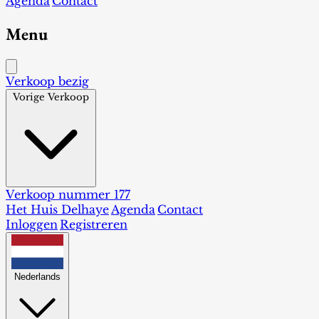
Agenda
Contact
Menu
Verkoop bezig
Vorige Verkoop
Verkoop nummer 177
Het Huis Delhaye
Agenda
Contact
Inloggen
Registreren
Nederlands