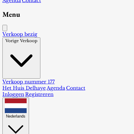
Agenda
Contact
Menu
Verkoop bezig
Vorige Verkoop
Verkoop nummer 177
Het Huis Delhaye
Agenda
Contact
Inloggen
Registreren
Nederlands