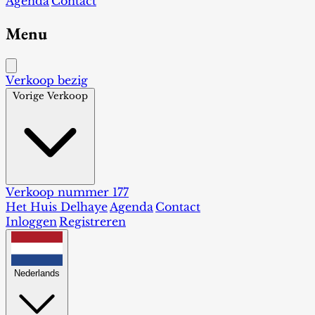
Agenda
Contact
Menu
Verkoop bezig
Vorige Verkoop
Verkoop nummer 177
Het Huis Delhaye
Agenda
Contact
Inloggen
Registreren
Nederlands