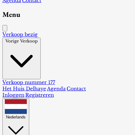
Agenda
Contact
Menu
Verkoop bezig
Vorige Verkoop
Verkoop nummer 177
Het Huis Delhaye
Agenda
Contact
Inloggen
Registreren
Nederlands