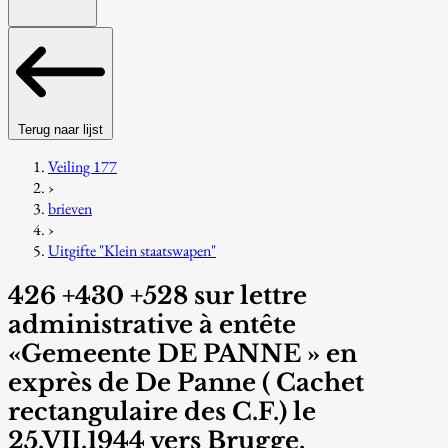
Terug naar lijst
Veiling 177
›
brieven
›
Uitgifte "Klein staatswapen"
426 +430 +528 sur lettre
administrative à entête
«Gemeente DE PANNE » en
exprès de De Panne ( Cachet
rectangulaire des C.F.) le
25.VII.1944 vers Brugge.