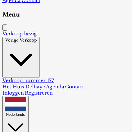
Agenda
Contact
Menu
Verkoop bezig
Vorige Verkoop
Verkoop nummer 177
Het Huis Delhaye
Agenda
Contact
Inloggen
Registreren
Nederlands