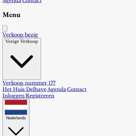
Agenda
Contact
Menu
Verkoop bezig
Vorige Verkoop
Verkoop nummer 177
Het Huis Delhaye
Agenda
Contact
Inloggen
Registreren
Nederlands