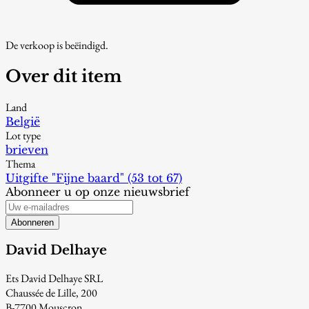
De verkoop is beëindigd.
Over dit item
Land
België
Lot type
brieven
Thema
Uitgifte "Fijne baard" (53 tot 67)
Abonneer u op onze nieuwsbrief
Abonneren
David Delhaye
Ets David Delhaye SRL
Chaussée de Lille, 200
B-7700 Mouscron