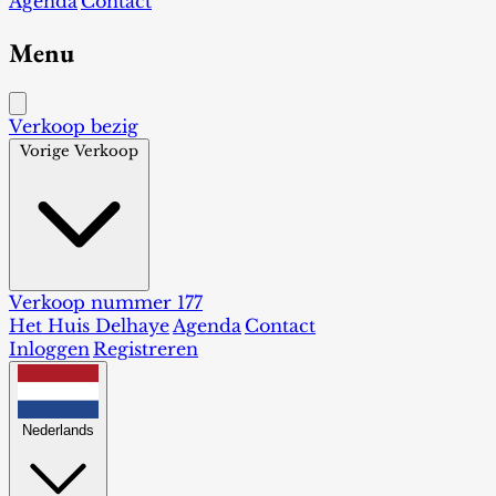
Agenda
Contact
Menu
Verkoop bezig
Vorige Verkoop
Verkoop nummer 177
Het Huis Delhaye
Agenda
Contact
Inloggen
Registreren
Nederlands