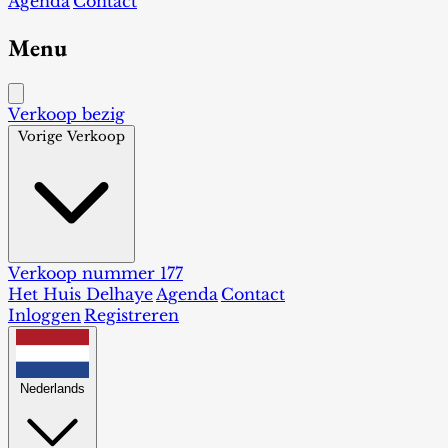
Agenda
Contact
Menu
Verkoop bezig
Vorige Verkoop
Verkoop nummer 177
Het Huis Delhaye
Agenda
Contact
Inloggen
Registreren
Nederlands