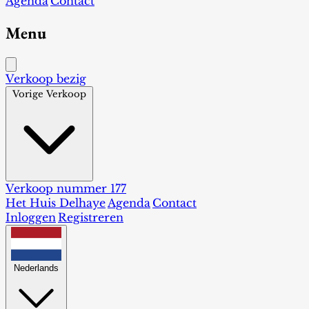
Agenda
Contact
Menu
Verkoop bezig
Vorige Verkoop
Verkoop nummer 177
Het Huis Delhaye
Agenda
Contact
Inloggen
Registreren
Nederlands