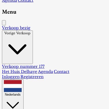
Agenda
Contact
Menu
Verkoop bezig
Vorige Verkoop
Verkoop nummer 177
Het Huis Delhaye
Agenda
Contact
Inloggen
Registreren
Nederlands