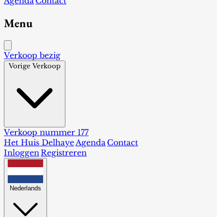
Agenda
Contact
Menu
Verkoop bezig
Vorige Verkoop
Verkoop nummer 177
Het Huis Delhaye
Agenda
Contact
Inloggen
Registreren
Nederlands