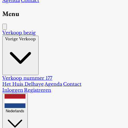
Agenda
Contact
Menu
Verkoop bezig
Vorige Verkoop
Verkoop nummer 177
Het Huis Delhaye
Agenda
Contact
Inloggen
Registreren
Nederlands