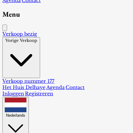
Agenda
Contact
Menu
Verkoop bezig
Vorige Verkoop
Verkoop nummer 177
Het Huis Delhaye
Agenda
Contact
Inloggen
Registreren
Nederlands