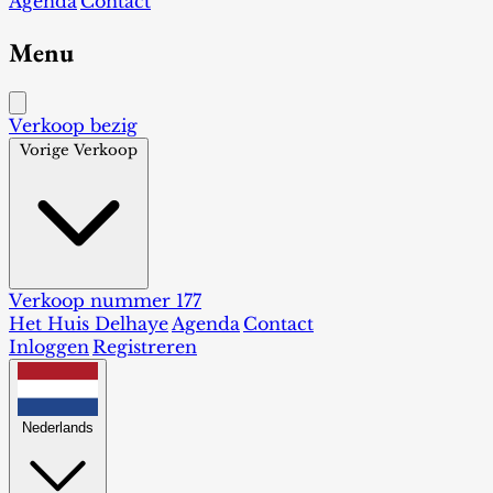
Agenda
Contact
Menu
Verkoop bezig
Vorige Verkoop
Verkoop nummer 177
Het Huis Delhaye
Agenda
Contact
Inloggen
Registreren
Nederlands