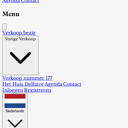
Agenda
Contact
Menu
Verkoop bezig
Vorige Verkoop
Verkoop nummer 177
Het Huis Delhaye
Agenda
Contact
Inloggen
Registreren
Nederlands