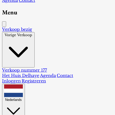
Agenda
Contact
Menu
Verkoop bezig
Vorige Verkoop
Verkoop nummer 177
Het Huis Delhaye
Agenda
Contact
Inloggen
Registreren
Nederlands