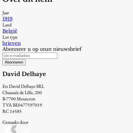
Jaar
1919
Land
België
Lot type
brieven
Abonneer u op onze nieuwsbrief
Abonneren
David Delhaye
Ets David Delhaye SRL
Chaussée de Lille, 200
B-7700 Mouscron
TVA BE0477597019
RC 14585
Gemaakt door