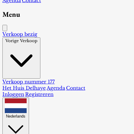
Agenda
Contact
Menu
Verkoop bezig
Vorige Verkoop
Verkoop nummer 177
Het Huis Delhaye
Agenda
Contact
Inloggen
Registreren
Nederlands