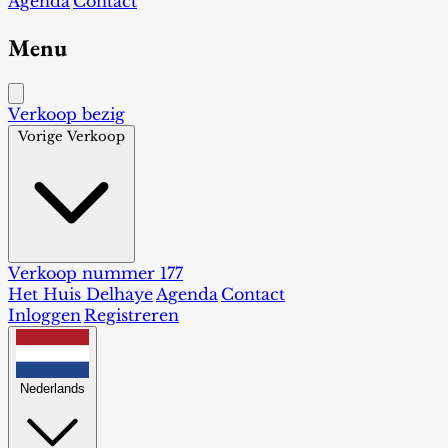
Agenda
Contact
Menu
Verkoop bezig
Vorige Verkoop
Verkoop nummer 177
Het Huis Delhaye
Agenda
Contact
Inloggen
Registreren
Nederlands