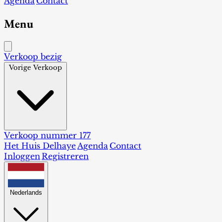
Agenda
Contact
Menu
Verkoop bezig
Vorige Verkoop
Verkoop nummer 177
Het Huis Delhaye
Agenda
Contact
Inloggen
Registreren
Nederlands