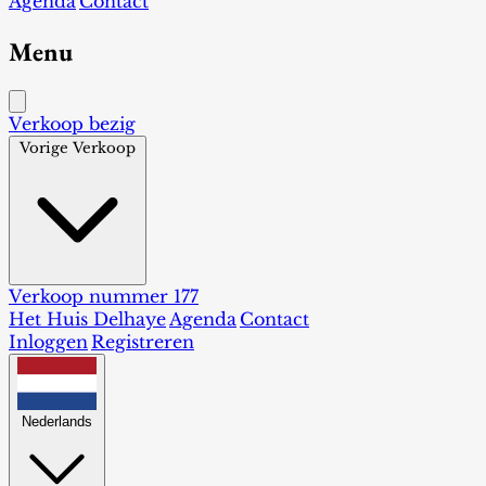
Agenda
Contact
Menu
Verkoop bezig
Vorige Verkoop
Verkoop nummer 177
Het Huis Delhaye
Agenda
Contact
Inloggen
Registreren
Nederlands