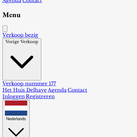
Agenda
Contact
Menu
Verkoop bezig
Vorige Verkoop
Verkoop nummer 177
Het Huis Delhaye
Agenda
Contact
Inloggen
Registreren
Nederlands