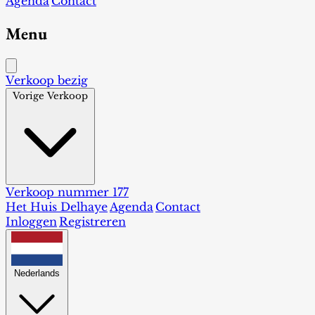
Agenda
Contact
Menu
Verkoop bezig
Vorige Verkoop
Verkoop nummer 177
Het Huis Delhaye
Agenda
Contact
Inloggen
Registreren
Nederlands