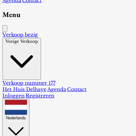
Agenda
Contact
Menu
Verkoop bezig
Vorige Verkoop
Verkoop nummer 177
Het Huis Delhaye
Agenda
Contact
Inloggen
Registreren
Nederlands