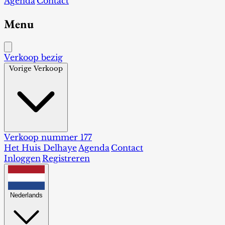
Agenda
Contact
Menu
Verkoop bezig
Vorige Verkoop
Verkoop nummer 177
Het Huis Delhaye
Agenda
Contact
Inloggen
Registreren
Nederlands