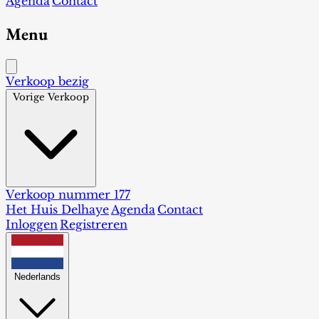
Agenda
Contact
Menu
Verkoop bezig
Vorige Verkoop
Verkoop nummer 177
Het Huis Delhaye
Agenda
Contact
Inloggen
Registreren
Nederlands