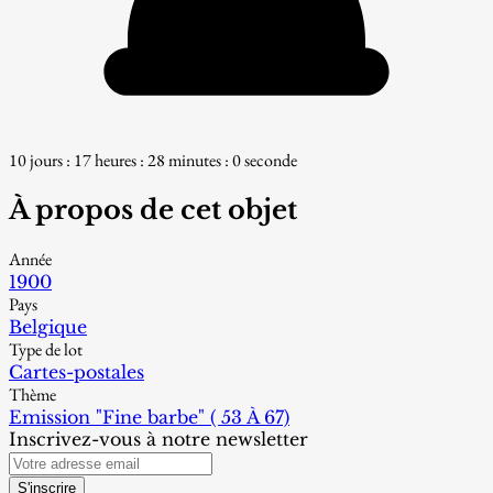
10 jours : 17 heures : 27 minutes : 59 secondes
À propos de cet objet
Année
1900
Pays
Belgique
Type de lot
Cartes-postales
Thème
Emission "Fine barbe" ( 53 À 67)
Inscrivez-vous à notre newsletter
S'inscrire