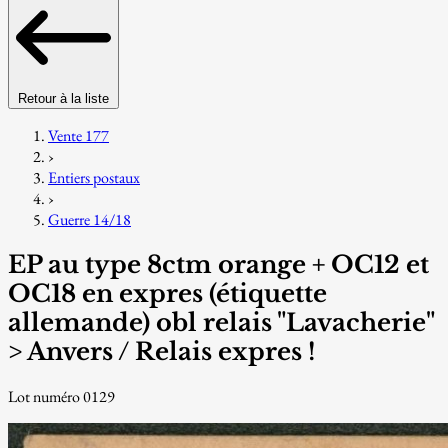
Retour à la liste
Vente 177
›
Entiers postaux
›
Guerre 14/18
EP au type 8ctm orange + OC12 et
OC18 en expres (étiquette
allemande) obl relais "Lavacherie"
> Anvers / Relais expres !
Lot numéro 0129