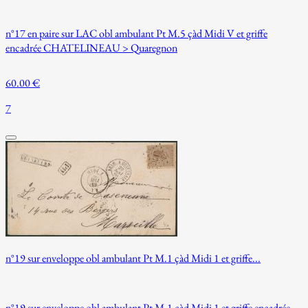
n°17 en paire sur LAC obl ambulant Pt M.5 çàd Midi V et griffe
encadrée CHATELINEAU > Quaregnon
60.00 €
7
n°19 sur enveloppe obl ambulant Pt M.1 çàd Midi 1 et griffe...
n°19 sur enveloppe obl ambulant Pt M.1 çàd Midi 1 et griffe encadrée