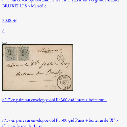
BRUXELLES > Marseille
30.00 €
8
n°17 en paire sur enveloppe obl Pt 300 çàd Puers + boite rur...
n°17 en paire sur enveloppe obl Pt 300 çàd Puers + boite rurale "X" >
Château le roeulx. Luxe