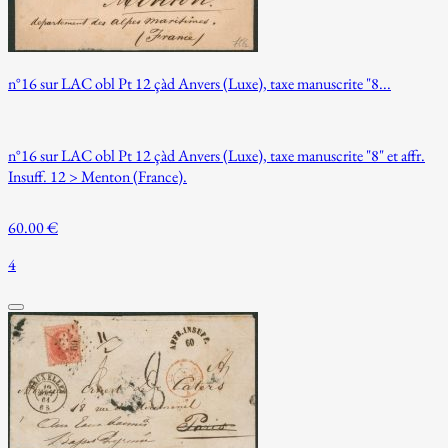
n°16 sur LAC obl Pt 12 çàd Anvers (Luxe), taxe manuscrite "8...
n°16 sur LAC obl Pt 12 çàd Anvers (Luxe), taxe manuscrite "8" et affr.
Insuff. 12 > Menton (France).
60.00 €
4